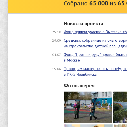
Собрано
65 000
из
65 
Новости проекта
Фонд принял участие в Выставке «
25.10
Средства, собранные на благотвор
29.09
на строительство детской площадки
Фонд “Протяни руку” провел благо
04.07
в Москве
Проводим мастер-классы на «Чудо-
15.06
в ИК-5 Челябинска
Фотогалерея