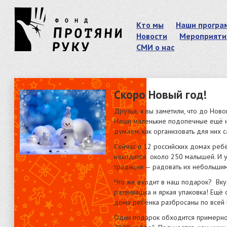
Кто мы
Наши програ
Новости
Мероприяти
СМИ о нас
Скоро Новый год!
Друзья, а вы заметили, что до Нов
Наши маленькие подопечные ещё н
думаем, как организовать для них
Сейчас в 12 российских домах реб
находится около 250 малышей. И у
традиция — радовать их небольши
Что же входит в наш подарок? Вку
развивашка и яркая упаковка! Ещё 
дома ребëнка разбросаны по всей 
Один подарок обходится примерно 