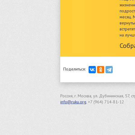
жизненн
подрост
месяц. 
вернуть
встретя
на лучш
Соб
Поделиться:
Россия, г. Москва, ул. Дубининская, 57, с
info@ruku.org
, +7 (964) 714-81-12