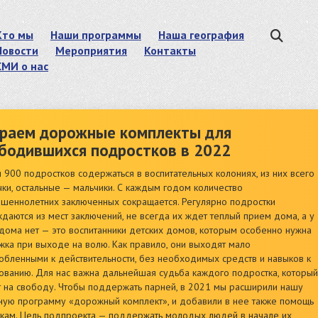
Кто мы
Наши программы
Наша география
Новости
Мероприятия
Контакты
СМИ о нас
раем дорожные комплекты для
бодившихся подростков в 2022
и 900 подростков содержаться в воспитательных колониях, из них всего
ки, остальные — мальчики. С каждым годом количество
шеннолетних заключенных сокращается. Регулярно подростки
даются из мест заключений, не всегда их ждет теплый прием дома, а у
 дома нет — это воспитанники детских домов, которым особенно нужна
ка при выходе на волю. Как правило, они выходят мало
обленными к действительности, без необходимых средств и навыков к
ованию. Для нас важна дальнейшая судьба каждого подростка, который
 на свободу. Чтобы поддержать парней, в 2021 мы расширили нашу
ную программу «дорожный комплект», и добавили в нее также помощь
кам. Цель подпроекта — поддержать молодых людей в начале их