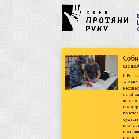
Соби
осво
В Росси
— девоч
несовер
освобож
кого-то
поддерж
приспос
существ
выходит
постоян
подрост