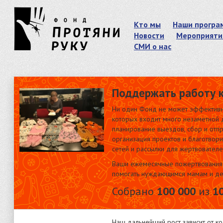
Кто мы
Наши програ
Новости
Мероприяти
СМИ о нас
Поддержать работу 
Ни один Фонд не может эффективно
которых входит много незаметной д
планирование выездов, сбор и отпр
организация проектов и благотвор
сетей и рассылки для жертвователе
Ваши ежемесячные пожертвования 
помогать нуждающимся мамам и де
Собрано
100 000
из
1
Наш дальнейший рост зависит от ко