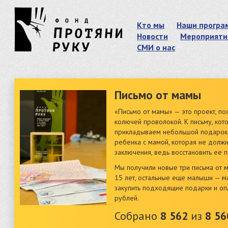
Кто мы
Наши програ
Новости
Мероприяти
СМИ о нас
Письмо от мамы
«Письмо от мамы» — это проект, п
колючей проволокой. К письму, кот
прикладываем небольшой подарок.
ребенка с мамой, которая не должн
заключения, ведь восстановить ее 
Мы получили новые три письма от 
15 лет, остальные еще малыши — мал
закупить подходящие подарки и оп
рублей.
Собрано
8 562
из
8 56