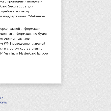
ного проведения интернет-
erCard SecureCode для
отребоваться ввод
айт поддерживает 256-битное
персональной информации
еденная информация не будет
ключением случаев,
ом РФ. Проведение платежей
я в строгом соответствии с
 Visa Int. и MasterCard Europe
у»
уку»