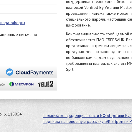
поддерживает технологию безопас
платежей Verified By Visa или Mast
проведения платежа также может п
специального пароля. Настоящий с
овора-оферты
шифрование.
Конфиденциальность сообщаемой 
мационные письма по
обеспечивается ПАО СБЕРБАНК. Вв
предоставлена третьим лицам за ис
предусмотренных законодательств
по банковским картам осуществляетс
требованиями платежных систем МИР,
Sprl.
тр. 6, 115054
Политика конфиденциальности БФ «Протяни Рук
Подписка на новостную рассылку БФ «Протяни Р