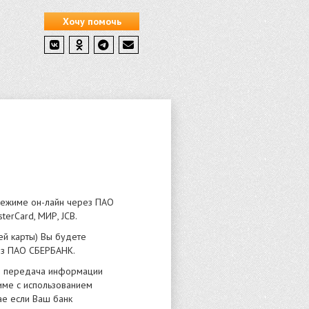
Хочу помочь
 режиме он-лайн через ПАО
erCard, МИР, JCB.
ей карты) Вы будете
юз ПАО СБЕРБАНК.
и передача информации
име с использованием
ае если Ваш банк