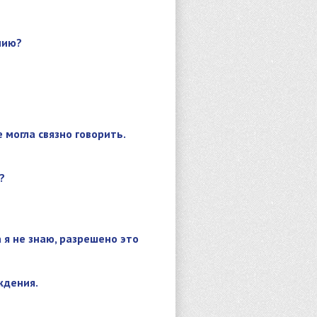
нию?
е могла связно говорить.
?
 я не знаю, разрешено это
ждения.