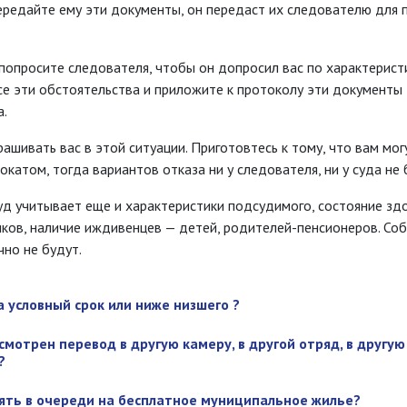
передайте ему эти документы, он передаст их следователю для
о попросите следователя, чтобы он допросил вас по характерист
се эти обстоятельства и приложите к протоколу эти документы
а.
шивать вас в этой ситуации. Приготовтесь к тому, что вам могу
катом, тогда вариантов отказа ни у следователя, ни у суда не 
уд учитывает еще и характеристики подсудимого, состояние здо
иков, наличие иждивенцев — детей, родителей-пенсионеров. Со
чно не будут.
 условный срок или ниже низшего ?
смотрен перевод в другую камеру, в другой отряд, в другую
​
оять в очереди на бесплатное муниципальное жилье?