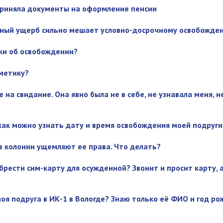
риняла документы на оформление пенсии
ный ущерб сильно мешает условно-досрочному освобожде
ки об освобождении?
метику?
 на свидание. Она явно была не в себе, не узнавала меня, н
как можно узнать дату и время освобождения моей подруги
 в колонии ущемляют ее права. Что делать?
брести сим-карту для осужденной? Звонит и просит карту, а
моя подруга в ИК-1 в Вологде? Знаю только её ФИО и год ро