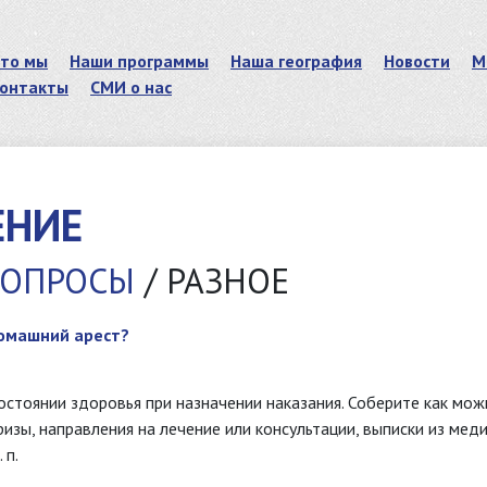
то мы
Наши программы
Наша география
Новости
М
онтакты
СМИ о нас
ЕНИЕ
ВОПРОСЫ
/ РАЗНОЕ
домашний арест?
остоянии здоровья при назначении наказания. Соберите как мо
изы, направления на лечение или консультации, выписки из меди
 п.