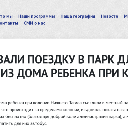
то мы
Наши программы
Наша география
Новости
М
онтакты
СМИ о нас
ВАЛИ ПОЕЗДКУ В ПАРК Д
ИЗ ДОМА РЕБЕНКА ПРИ 
ома ребенка при колонии Нижнего Тагила съездили в местный п
, что происходит за пределами колонии, и вдоволь покататься 
них бесплатно (благодаря доброй воле администрации парка), 
атить для них автобус.