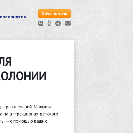
Хочу помочь
ероприятия
ЛЯ
КОЛОНИИ
арк развлечений. Малыши
на на аттракционах детского
а мы — с помощью ваших